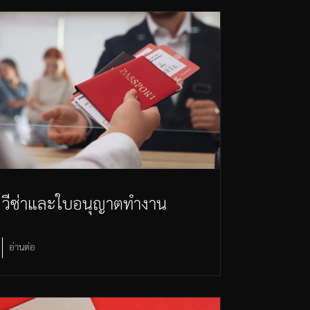
วีซ่าและใบอนุญาตทำงาน
อ่านต่อ