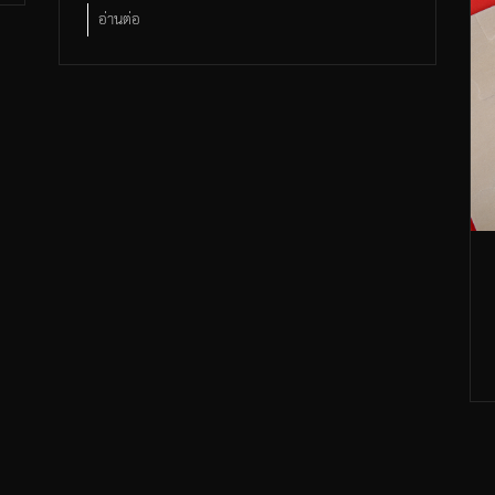
อ่านต่อ