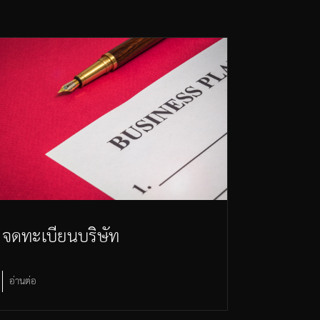
จดทะเบียนบริษัท
อ่านต่อ