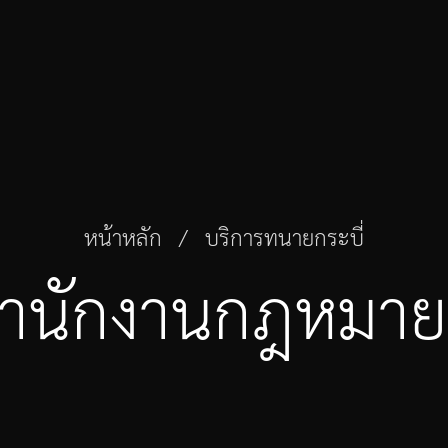
หน้าหลัก
/
บริการทนายกระบี่
สำนักงานกฎหมายบ