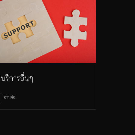
บริการอื่นๆ
อ่านต่อ